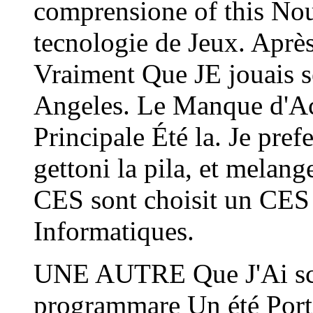
comprensione of this No
tecnologie de Jeux. Aprè
Vraiment Que JE jouais s
Angeles. Le Manque d'Act
Principale Été la. Je pref
gettoni la pila, et melan
CES sont choisit un CES 
Informatiques.
UNE AUTRE Que J'Ai sce
programmare Un été Porté 