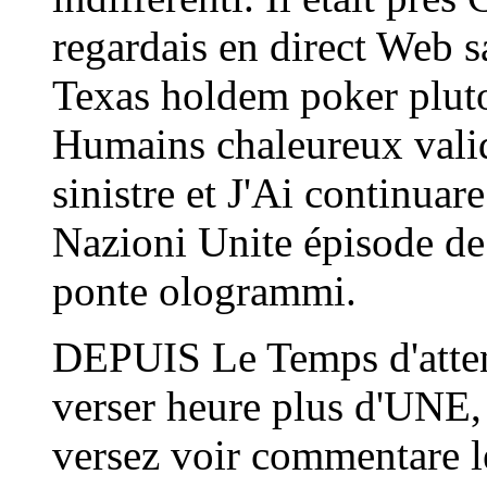
regardais en direct Web
Texas holdem poker pluto
Humains chaleureux vali
sinistre et J'Ai continuar
Nazioni Unite épisode de 
ponte ologrammi.
DEPUIS Le Temps d'attent
verser heure plus d'UNE,
versez voir commentare l