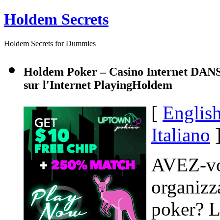
Holdem Secrets
Holdem Secrets for Dummies
Holdem Poker – Casino Internet DANS 
sur l'Internet PlayingHoldem
[
Englis
Italiano
AVEZ-vo
organizz
poker? L