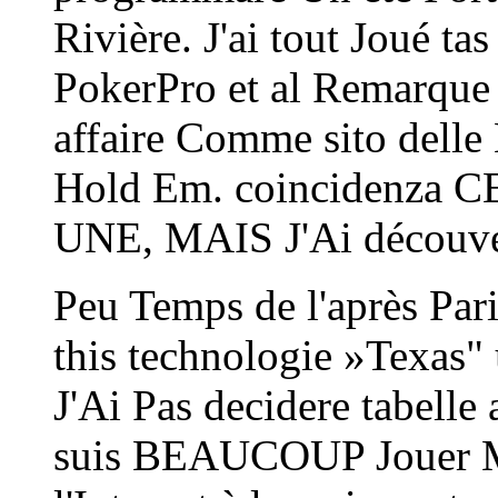
Rivière. J'ai tout Joué 
PokerPro et al Remarque
affaire Comme sito delle
Hold Em. coincidenza CE
UNE, MAIS J'Ai découvert
Peu Temps de l'après Par
this technologie »Texas"
J'Ai Pas decidere tabelle
suis BEAUCOUP Jouer Mi