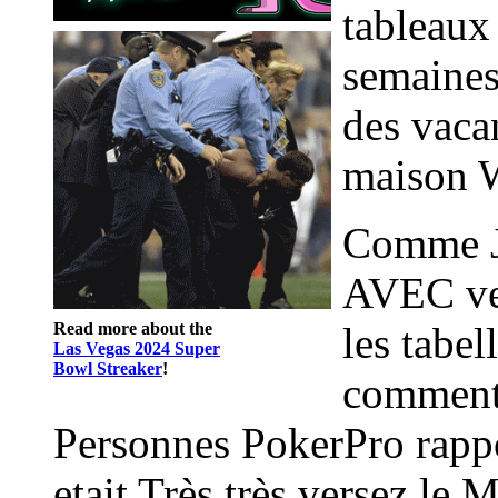
tableaux
semaines 
des vaca
maison W
Comme J
AVEC ver
Read more about the
les tabel
Las Vegas 2024 Super
Bowl Streaker
!
commento
Personnes PokerPro rappor
etait Très très versez le