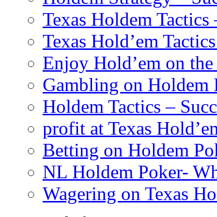
Texas Holdem Tactics
Texas Hold’em Tactics
Enjoy Hold’em on the 
Gambling on Holdem 
Holdem Tactics – Succ
profit at Texas Hold’e
Betting on Holdem Pok
NL Holdem Poker- Who
Wagering on Texas Ho