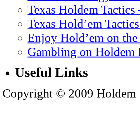
Texas Holdem Tactics
Texas Hold’em Tactics
Enjoy Hold’em on the 
Gambling on Holdem 
Useful Links
Copyright © 2009 Holdem Se