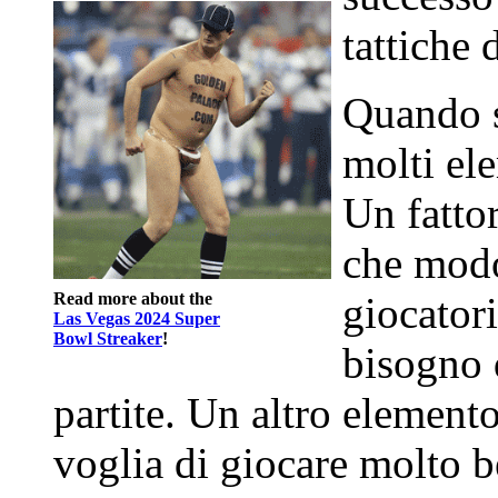
tattiche 
Quando s
molti el
Un fattor
che modo
Read more about the
giocator
Las Vegas 2024 Super
Bowl Streaker
!
bisogno 
partite. Un altro elemento
voglia di giocare molto 