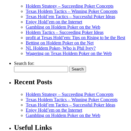
Holdem Strategy – Succeeding Poker Concepts
Texas Holdem Tactics – Winning Poker Concepts
Texas Hold’em Tactics – Successful Poker Ideas
Enjoy Hold’em on the Internet
Gambling on Holdem Poker on the Web
Holdem Tactics – Succeeding Poker Ideas
profit at Texas Hold’em: Tips on Rising to be the Best
Betting on Holdem Poker on the Net
NL Holdem Poker- Who is Phil Ivey?
Wagering on Texas Holdem Poker on the Web
Search for:
Recent Posts
Holdem Strategy – Succeeding Poker Concepts
Texas Holdem Tactics – Winning Poker Concepts
Texas Hold’em Tactics – Successful Poker Ideas
Enjoy Hold’em on the Internet
Gambling on Holdem Poker on the Web
Useful Links