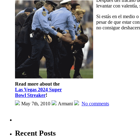
Después del fracaso de
levantar con valentía,
Si estás en el medio o
pesar de que estar con
no consigue deshacers
Read more about the
Las Vegas 2024 Super
Bowl Streaker
!
May 7th, 2010
Armani
No comments
Recent Posts