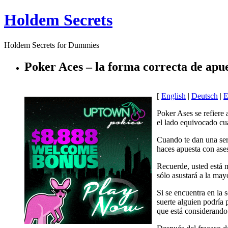
Holdem Secrets
Holdem Secrets for Dummies
Poker Aces – la forma correcta de apu
[
English
|
Deutsch
|
E
Poker Ases se refiere 
el lado equivocado cu
Cuando te dan una ser
haces apuesta con ases
Recuerde, usted está m
sólo asustará a la may
Si se encuentra en la 
suerte alguien podría
que está considerando