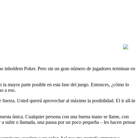
 mano inholdem Poker. Pero sin un gran número de jugadores terminan en
 la mayor parte posible en esta fase del juego. Entonces, ¿cómo lo
no a eso.
 fuerza. Usted querrá aprovechar al máximo la posibilidad. El ir all-in
a apuesta única. Cualquier persona con una buena mano se llame, con
r a subir o llamada, una pausa por un poco pequeña – les hacen pensar