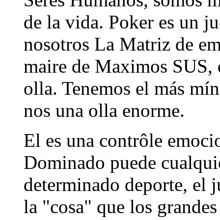
de la vida. Poker es un j
nosotros La Matriz de em
maire de Maximos SUS, 
olla. Tenemos el más mín
nos una olla enorme.
El es una contrôle emoci
Dominado puede cualquie
determinado deporte, el 
la "cosa" que los grandes