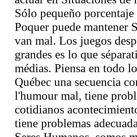
Sólo pequeño porcentaje 
Poquer puede mantener S
van mal. Los juegos despu
grandes es lo que séparat
médias. Piensa en todo lo
Québec una secuencia co
l'humour mal, tiene prob
cotidianos acontecimient
tiene problemas adecuad
Seres Humanos, somos mu