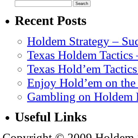
Recent Posts
Holdem Strategy – Su
Texas Holdem Tactics
Texas Hold’em Tactics
Enjoy Hold’em on the 
Gambling on Holdem 
Useful Links
Copyright © 2009 Holdem Se