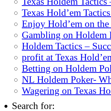
Texas Holdem Tactics
Texas Hold’em Tactics
Enjoy Hold’em on the 
Gambling on Holdem 
Holdem Tactics – Succ
profit at Texas Hold’e
Betting on Holdem Pok
NL Holdem Poker- Who
Wagering on Texas Ho
Search for: