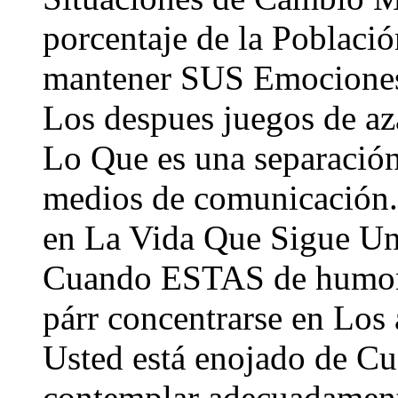
porcentaje de la Poblac
mantener SUS Emociones
Los despues juegos de az
Lo Que es una separación
medios de comunicación.
en La Vida Que Sigue Un
Cuando ESTAS de humor 
párr concentrarse en Los 
Usted está enojado de Cu
contemplar adecuadamen