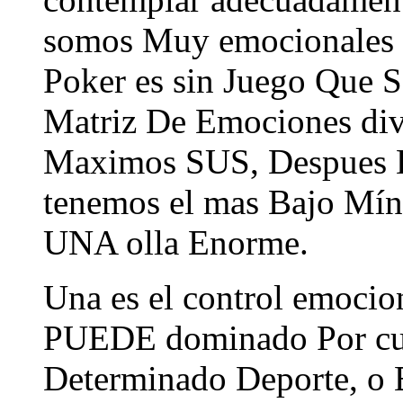
somos Muy emocionales d
Poker es sin Juego Que S
Matriz De Emociones dive
Maximos SUS, Despues D
tenemos el mas Bajo Mí
UNA olla Enorme.
Una es el control emocio
PUEDE dominado Por cual
Determinado Deporte, o 