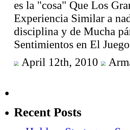
es la "cosa" Que Los Gra
Experiencia Similar a na
disciplina y de Mucha p
Sentimientos en El Juego
April 12th, 2010
Arm
Recent Posts