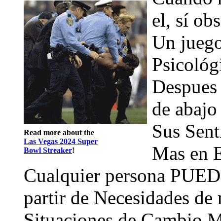
el, sí o
Un juego
Psicológ
Despues 
de abajo
Sus Sent
Read more about the
Las Vegas 2024 Super
Mas en E
Bowl Streaker
!
Cualquier persona PUEDE
partir de Necesidades
Situaciones de Cambio M