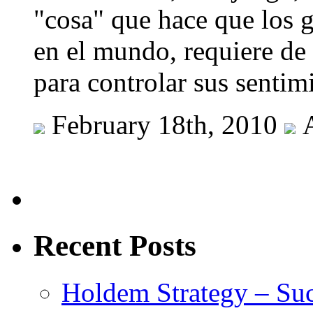
"cosa" que hace que los 
en el mundo, requiere de
para controlar sus sentim
February 18th, 2010
A
Recent Posts
Holdem Strategy – Su