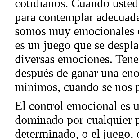
cotidianos. Cuando usted
para contemplar adecuad
somos muy emocionales cu
es un juego que se despla
diversas emociones. Ten
después de ganar una eno
mínimos, cuando se nos p
El control emocional es 
dominado por cualquier p
determinado, o el juego, 