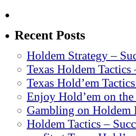
Recent Posts
Holdem Strategy – Su
Texas Holdem Tactics
Texas Hold’em Tactics
Enjoy Hold’em on the 
Gambling on Holdem 
Holdem Tactics – Succ