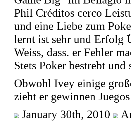
Phil Créditos cerco Leist
und eine Liebe zum Pokers
lernt ist sehr und Erfolg
Weiss, dass. er Fehler ma
Stets Poker bestrebt und 
Obwohl Ivey einige groß
zieht er gewinnen Juegos
January 30th, 2010
Ar