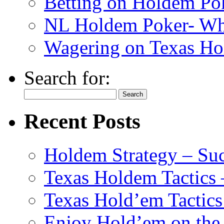
Betting on Holdem Pok
NL Holdem Poker- Who
Wagering on Texas Ho
Search for:
Recent Posts
Holdem Strategy – Su
Texas Holdem Tactics
Texas Hold’em Tactics
Enjoy Hold’em on the 