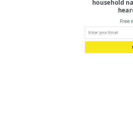
household na
hear
Free 