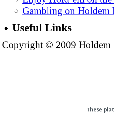
Gambling on Holdem 
Useful Links
Copyright © 2009 Holdem Se
These pla