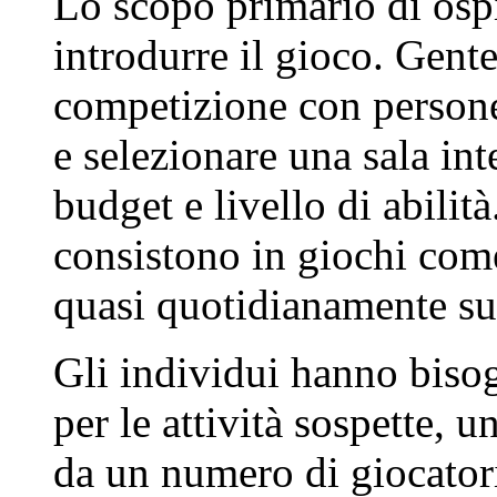
Lo scopo primario di ospit
introdurre il gioco. Gent
competizione con persone r
e selezionare una sala int
budget e livello di abili
consistono in giochi com
quasi quotidianamente sui 
Gli individui hanno biso
per le attività sospette,
da un numero di giocatori