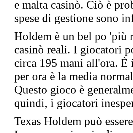
e malta casinò. Ciò è pro
spese di gestione sono inf
Holdem è un bel po 'più r
casinò reali. I giocatori 
circa 195 mani all'ora. È 
per ora è la media normale
Questo gioco è generalme
quindi, i giocatori inesp
Texas Holdem può essere 